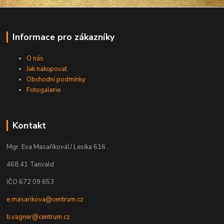
Informace pro zákazníky
O nás
Jak nakupovat
Obchodní podmínky
Fotogalerie
Kontakt
Mgr. Eva Masaříková
U Lesíka 616 ,
468 41 Tanvald
IČO 672 09 653
e.masarikova@centrum.cz
b.vagner@centrum.cz