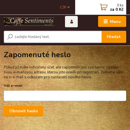
0
ks
CZK
za
0 Kč
Menu
Hledat
Zapomenuté heslo
Pokud již máte vytvořený účet, ale zapomněli jste své heslo, zadejte
svou e-mailovou adresu, kterou jste uvedli při registraci. Zašleme Vám
na ni e-mail s odkazem pro nastavení nového hesla.
Váš e-mail:
Obnovit heslo