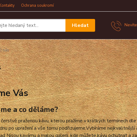
Kontakty
Ochrana soukromí
Hledat
Nevíte
O nás
s
me Vás
sme a co děláme?
čerstvě praženou kávu, kterou pražíme v krátkých termínech dl
dnu po upražení a vše tomu podřizujeme.
Vybíráme nejkvalitnější
ad Nisou kavárnu a malou galerii, kde můžete kávu
ochutnat a z