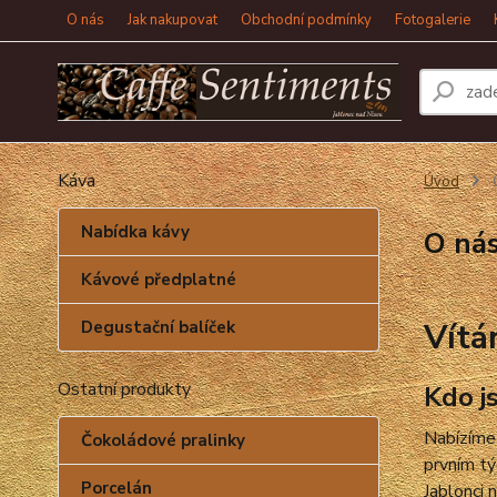
O nás
Jak nakupovat
Obchodní podmínky
Fotogalerie
Káva
Úvod
Nabídka kávy
O ná
Kávové předplatné
Vítá
Degustační balíček
Ostatní produkty
Kdo j
Nabízíme 
Čokoládové pralinky
prvním tý
Porcelán
Jablonci
n