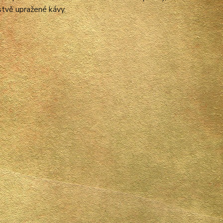
rstvě upražené kávy.