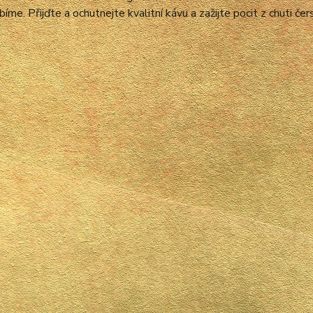
bíme. Přijďte a ochutnejte
kvalitní kávu a zažijte pocit z chuti če