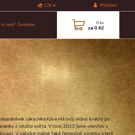
Přihlášení
CZK
0
ks
 si rady? Zavolejte.
za
0 Kč
e
objednávek zákazníka.
Káva má svůj vrchol kvality po
 arabiky z celého světa. V roce 2013 jsme otevřeli v
akoupit.
V nabídce máme také řemeslné výrobky, které