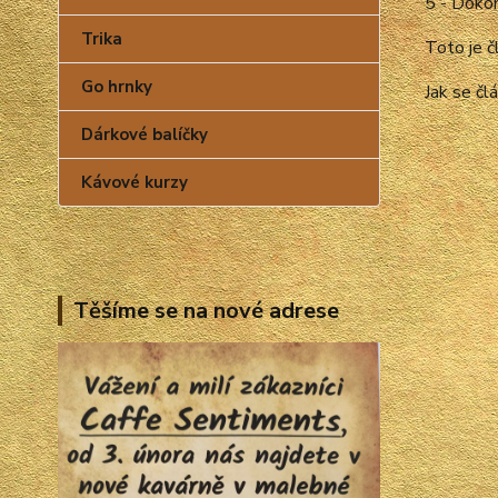
5 - Doko
Trika
Toto je 
Go hrnky
Jak se č
Dárkové balíčky
Kávové kurzy
Těšíme se na nové adrese