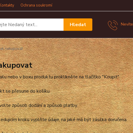
Kontakty
Ochrana soukromí
Hledat
Nevíte
ak nakupovat
nakupovat
ailu nebo v boxu produktu proklikněte na tlačítko "Koupit"
kt se přesune do košíku.
volte způsob dodání a způsob platby.
ledujicím kroku vyplňte údaje, na jaké má být zásilka doručena.