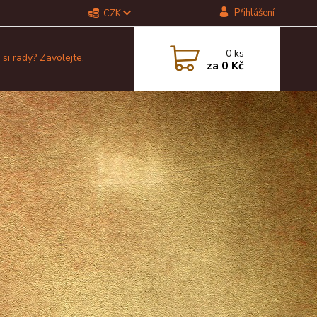
Přihlášení
CZK
0
ks
 si rady? Zavolejte.
za
0 Kč