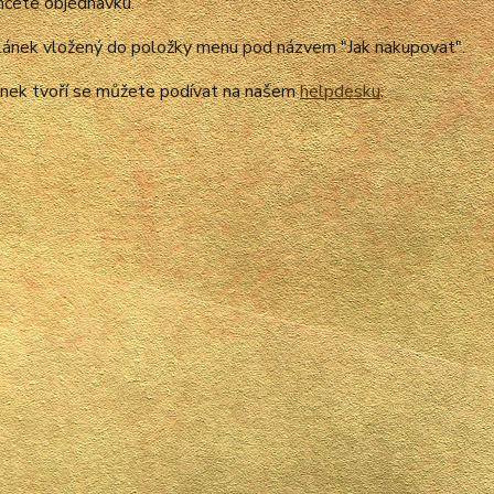
nčete objednávku.
článek vložený do položky menu pod názvem "Jak nakupovat".
lánek tvoří se můžete podívat na našem
helpdesku
.