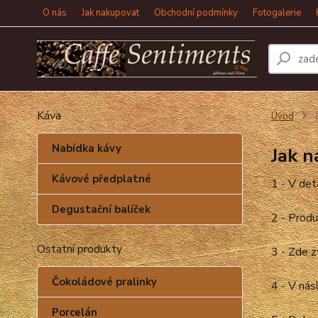
O nás
Jak nakupovat
Obchodní podmínky
Fotogalerie
Káva
Úvod
J
Nabídka kávy
Jak 
Kávové předplatné
1 - V det
Degustační balíček
2 - Produ
Ostatní produkty
3 - Zde z
Čokoládové pralinky
4 - V nás
Porcelán