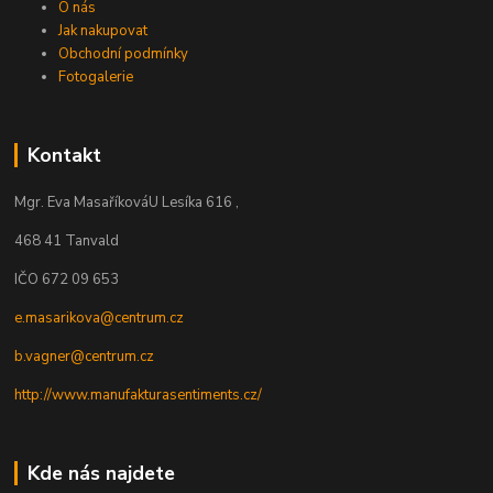
O nás
Jak nakupovat
Obchodní podmínky
Fotogalerie
Kontakt
Mgr. Eva Masaříková
U Lesíka 616 ,
468 41 Tanvald
IČO 672 09 653
e.masarikova@centrum.cz
b.vagner@centrum.cz
http://www.manufakturasentiments.cz/
Kde nás najdete