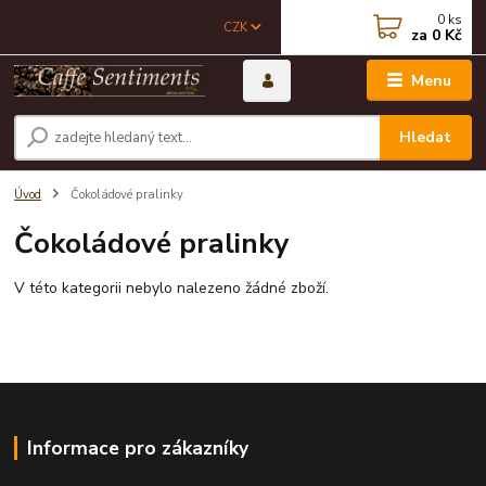
0
ks
CZK
za
0 Kč
Menu
Hledat
Úvod
Čokoládové pralinky
Čokoládové pralinky
V této kategorii nebylo nalezeno žádné zboží.
Informace pro zákazníky