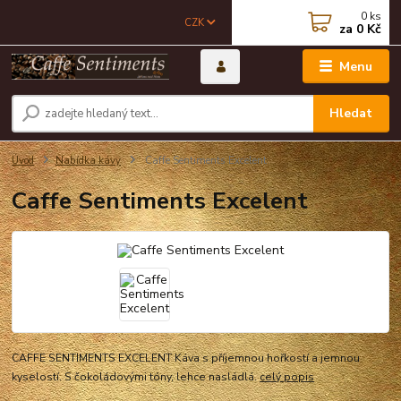
0
ks
CZK
za
0 Kč
Menu
Hledat
Úvod
Nabídka kávy
Caffe Sentiments Excelent
Caffe Sentiments Excelent
CAFFE SENTIMENTS EXCELENT Káva s příjemnou hořkostí a jemnou
kyselostí. S čokoládovými tóny, lehce nasládlá.
celý popis