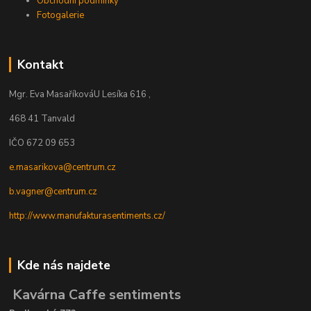
Obchodní podmínky
Fotogalerie
Kontakt
Mgr. Eva Masaříková
U Lesíka 616 ,
468 41 Tanvald
IČO 672 09 653
e.masarikova@centrum.cz
b.vagner@centrum.cz
http://www.manufakturasentiments.cz/
Kde nás najdete
Kavárna Caffe sentiments