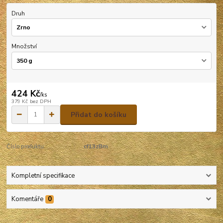
Druh
Množství
424 Kč
/
ks
379 Kč
bez DPH
Přidat do košíku
Číslo produktu:
cf13zBm
Kompletní specifikace
Komentáře
0