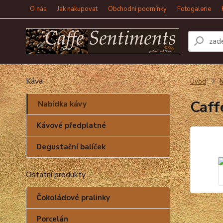
O nás
Jak nakupovat
Obchodní podmínky
Fotogalerie
Káva
Úvod
N
Caff
Nabídka kávy
Kávové předplatné
Degustační balíček
Ostatní produkty
Čokoládové pralinky
Porcelán