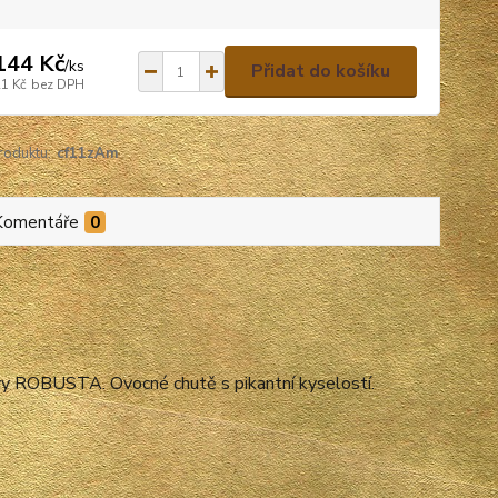
144 Kč
/
ks
Přidat do košíku
21 Kč
bez DPH
roduktu:
cf11zAm
Komentáře
0
y ROBUSTA. Ovocné chutě s pikantní kyselostí.