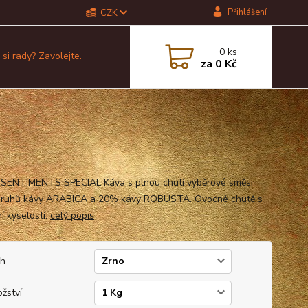
Přihlášení
CZK
0
ks
 si rady? Zavolejte.
za
0 Kč
SENTIMENTS SPECIAL Káva s plnou chutí výběrové směsi
druhů kávy ARABICA a 20% kávy ROBUSTA. Ovocné chutě s
í kyselostí.
celý popis
uh
žství