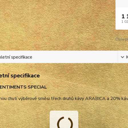
1 
1 0
Číslo p
etní specifikace
tní specifikace
SENTIMENTS SPECIAL
lnou chutí výběrové směsi třech druhů kávy ARABICA a 20% káv