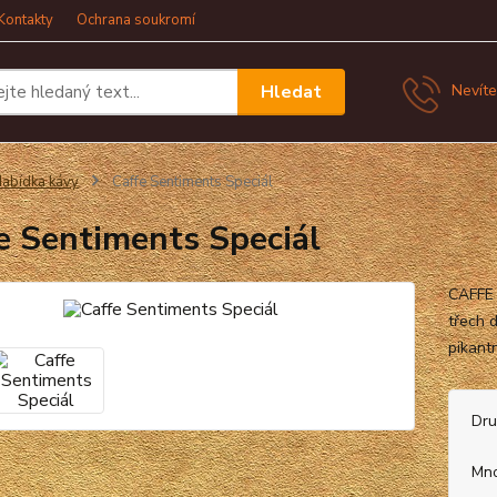
Kontakty
Ochrana soukromí
Hledat
Nevíte
abídka kávy
Caffe Sentiments Speciál
e Sentiments Speciál
CAFFE 
třech 
pikantn
Dr
Mno