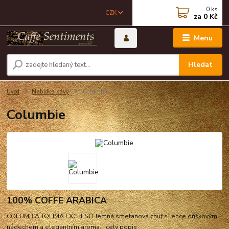
0
ks
CZK
za
0 Kč
Menu
Hledat
Úvod
Nabídka kávy
Columbie
Columbie
100% COFFE ARABICA
COLUMBIA TOLIMA EXCELSO Jemná smetanová chuť s lehce ořiškovým
nádechem a elegantním aroma.
celý popis