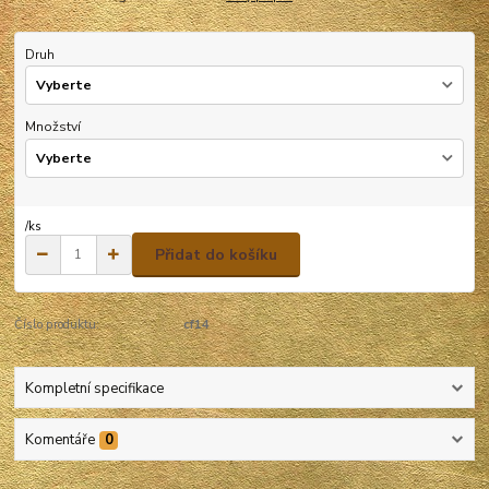
Druh
Množství
/
ks
Přidat do košíku
Číslo produktu:
cf14
Kompletní specifikace
Komentáře
0