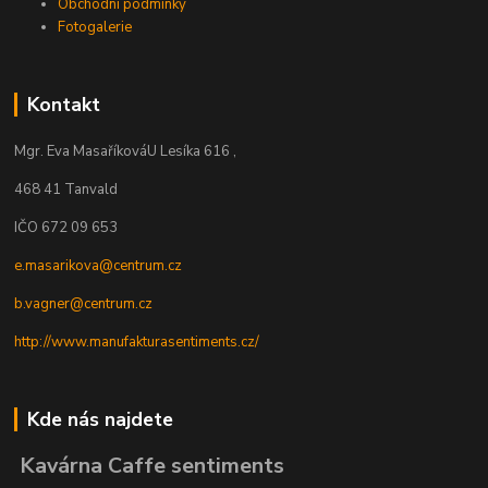
Obchodní podmínky
Fotogalerie
Kontakt
Mgr. Eva Masaříková
U Lesíka 616 ,
468 41 Tanvald
IČO 672 09 653
e.masarikova@centrum.cz
b.vagner@centrum.cz
http://www.manufakturasentiments.cz/
Kde nás najdete
Kavárna Caffe sentiments