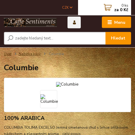
0
ks
CZK
za
0 Kč
Menu
Hledat
Úvod
Nabídka kávy
Columbie
Columbie
100% ARABICA
COLUMBIA TOLIMA EXCELSO Jemná smetanová chuť s lehce ořiškovým
nádechem a elegantním aroma.
celý popis