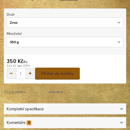
Druh
Množství
350 Kč
/
ks
313 Kč
bez DPH
Přidat do košíku
Číslo produktu:
cf14zBm
Kompletní specifikace
Komentáře
0