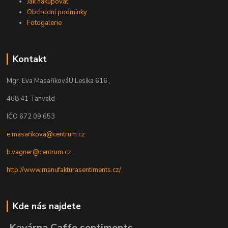
Jak nakupovat
Obchodní podmínky
Fotogalerie
Kontakt
Mgr. Eva Masaříková
U Lesíka 616 ,
468 41 Tanvald
IČO 672 09 653
e.masarikova@centrum.cz
b.vagner@centrum.cz
http://www.manufakturasentiments.cz/
Kde nás najdete
Kavárna Caffe sentiments