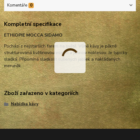
Komentáře
0
Kompletní specifikace
ETHIOPIE MOCCA SIDAMO
Pochází z nejstarších farem na světě. Vůně kávy je pěkně
strukturovaná květinovou esencí a jasnou noblesou. Je typicky
sladká. Připomíná sladkost sušených jablek a nakládaných
meruněk.
Zboží zařazeno v kategoriích
Nabídka kávy