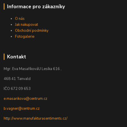
Informace pro zákazníky
O nás
Jak nakupovat
Obchodní podmínky
Fotogalerie
Kontakt
Mgr. Eva Masaříková
U Lesíka 616 ,
468 41 Tanvald
IČO 672 09 653
e.masarikova@centrum.cz
b.vagner@centrum.cz
http://www.manufakturasentiments.cz/