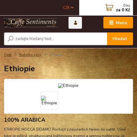
0
ks
CZK
za
0 Kč
Menu
Hledat
Úvod
Nabídka kávy
Ethiopie
Ethiopie
100% ARABICA
ETHIOPIE MOCCA SIDAMO Pochází z nejstarších farem na světě. Vůně
kávy je pěkně strukturovaná květinovou esencí a jasnou noblesou. Je