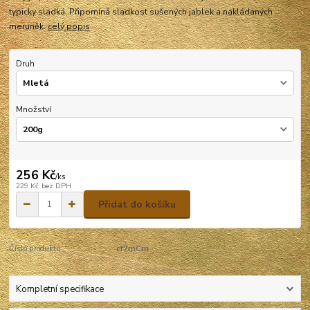
typicky sladká. Připomíná sladkost sušených jablek a nakládaných
meruněk.
celý popis
Druh
Množství
256 Kč
/
ks
229 Kč
bez DPH
Přidat do košíku
Číslo produktu:
cf7mCm
Kompletní specifikace