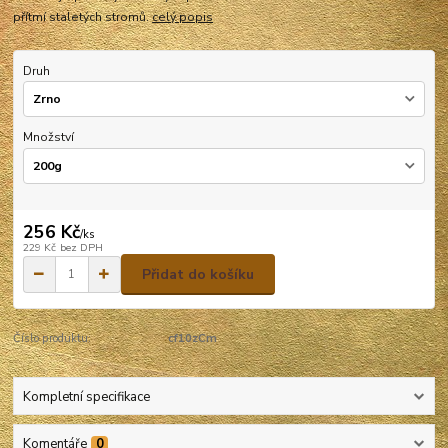
přítmí staletých stromů.
celý popis
Druh
Množství
256 Kč
/
ks
229 Kč
bez DPH
Přidat do košíku
Číslo produktu:
cf10zCm
Kompletní specifikace
Komentáře
0