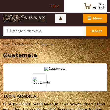
0
ks
CZK
za
0 Kč
Menu
Hledat
Úvod
Nabídka kávy
Guatemala
Guatemala
100% ARABICA
GUATEMALA SHB L JAGUAR Káva silná a svěží zároveň. Odborníci ji řadí
mezi nejlepší kávy z deštných pralesů. Rodí se ve vlhkém a chladném