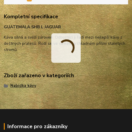
Kompletní specifikace
GUATEMALA SHB L JAGUAR
Káva silná a svěží zároveň. Odborníci ji řadí mezi nejlepší kávy z
deštných pralesů. Rodí se ve vlhkém a chladném přítmí staletých
stromů.
Zboží zařazeno v kategoriích
Nabídka kávy
Informace pro zákazníky