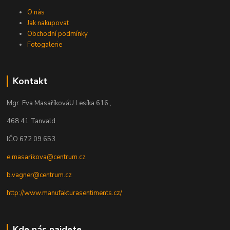
O nás
Jak nakupovat
Obchodní podmínky
Fotogalerie
Kontakt
Mgr. Eva Masaříková
U Lesíka 616 ,
468 41 Tanvald
IČO 672 09 653
e.masarikova@centrum.cz
b.vagner@centrum.cz
http://www.manufakturasentiments.cz/
Kde nás najdete