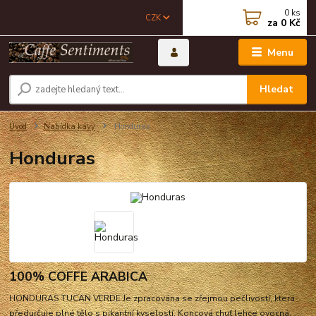
0
ks
CZK
za
0 Kč
Menu
Hledat
Úvod
Nabídka kávy
Honduras
Honduras
100% COFFE ARABICA
HONDURAS TUCAN VERDE Je zpracována se zřejmou pečlivostí, která
předurčuje plné tělo s pikantní kyselostí. Koncová chuť lehce ovocná.