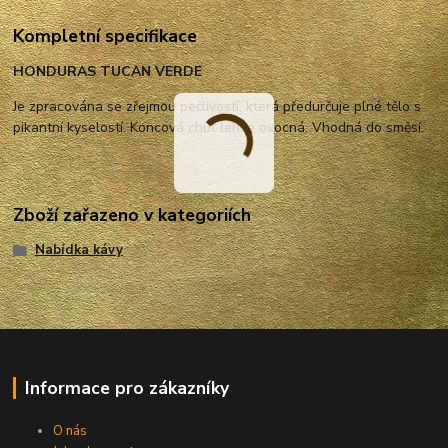
Kompletní specifikace
HONDURAS TUCAN VERDE
Je zpracována se zřejmou pečlivostí, která předurčuje plné tělo s
pikantní kyselostí. Koncová chuť lehce ovocná. Vhodná do směsí.
Zboží zařazeno v kategoriích
Nabídka kávy
Informace pro zákazníky
O nás