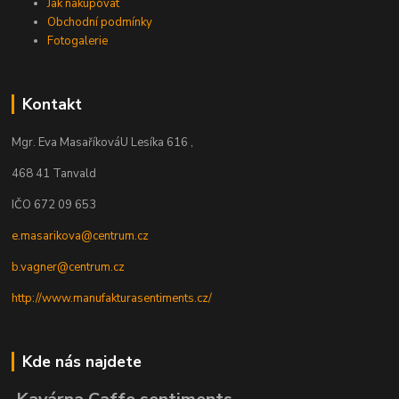
Jak nakupovat
Obchodní podmínky
Fotogalerie
Kontakt
Mgr. Eva Masaříková
U Lesíka 616 ,
468 41 Tanvald
IČO 672 09 653
e.masarikova@centrum.cz
b.vagner@centrum.cz
http://www.manufakturasentiments.cz/
Kde nás najdete