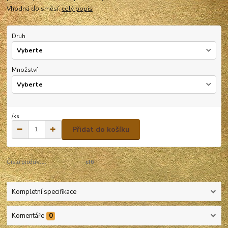
Vhodná do směsí.
celý popis
Druh
Množství
/
ks
Přidat do košíku
Číslo produktu:
cf6
Kompletní specifikace
Komentáře
0