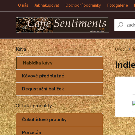
O nás
Jak nakupovat
Obchodní podmínky
Fotogalerie
Káva
Úvod
N
Indi
Nabídka kávy
Kávové předplatné
Degustační balíček
Ostatní produkty
Čokoládové pralinky
Porcelán