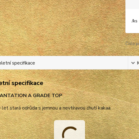
/
ks
Číslo p
etní specifikace
tní specifikace
PLANTATION A GRADE TOP
let stará odrůda s jemnou a nevtíravou chutí kakaa.