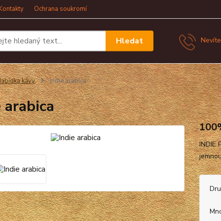
Kontakty
Ochrana soukromí
Hledat
Nevíte
abídka kávy
Indie arabica
e arabica
100
INDIE 
jemnou
Dr
Mno