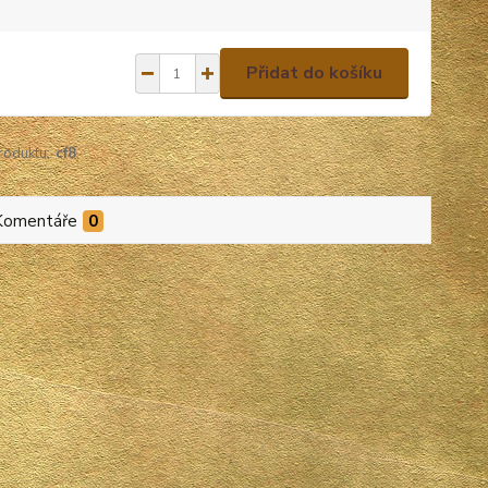
Přidat do košíku
roduktu:
cf8
Komentáře
0