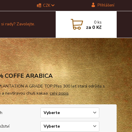
Přihlášení
CZK
0
ks
 si rady? Zavolejte.
za
0 Kč
% COFFE ARABICA
PLANTATION A GRADE TOP Přes 300 let stará odrůda s
 a nevtíravou chutí kakaa.
celý popis
uh
žství