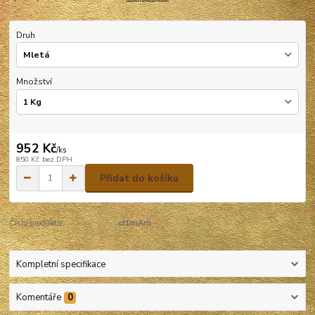
Druh
Množství
952 Kč
/
ks
850 Kč
bez DPH
Přidat do košíku
Číslo produktu:
cf1mAm
Kompletní specifikace
Komentáře
0