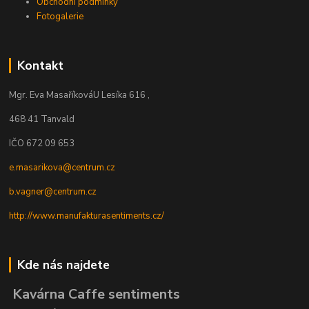
Obchodní podmínky
Fotogalerie
Kontakt
Mgr. Eva Masaříková
U Lesíka 616 ,
468 41 Tanvald
IČO 672 09 653
e.masarikova@centrum.cz
b.vagner@centrum.cz
http://www.manufakturasentiments.cz/
Kde nás najdete
Kavárna Caffe sentiments