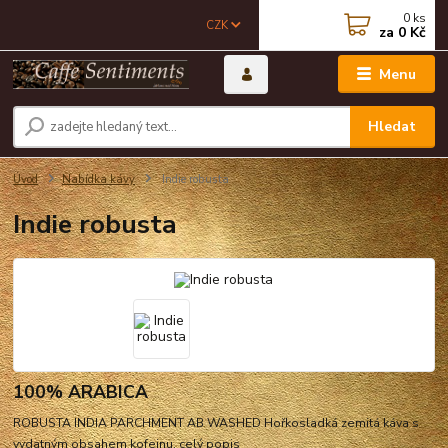
0
ks
CZK
za
0 Kč
Menu
Hledat
Úvod
Nabídka kávy
Indie robusta
Indie robusta
100% ARABICA
ROBUSTA INDIA PARCHMENT AB WASHED Hořkosladká zemitá káva s
vydatným obsahem kofeinu.
celý popis