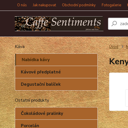
O nás
Jak nakupovat
Obchodní podmínky
Fotogalerie
Káva
Úvod
N
Ken
Nabídka kávy
Kávové předplatné
Degustační balíček
Ostatní produkty
Čokoládové pralinky
Porcelán