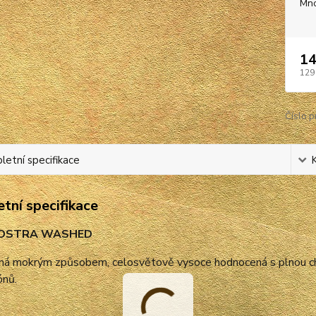
Mno
14
129
Číslo p
etní specifikace
tní specifikace
JOSTRA WASHED
ná mokrým způsobem, celosvětově vysoce hodnocená s plnou chut
ónů.