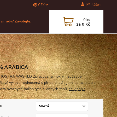
Přihlášení
CZK
0
ks
 si rady? Zavolejte.
za
0 Kč
% ARABICA
 JOSTRA WASHED Zpracovaná mokrým způsobem,
ětově vysoce hodnocená s plnou chutí s jemnou aciditou s
em ovocných, kořenitých a vinných tónů.
celý popis
uh