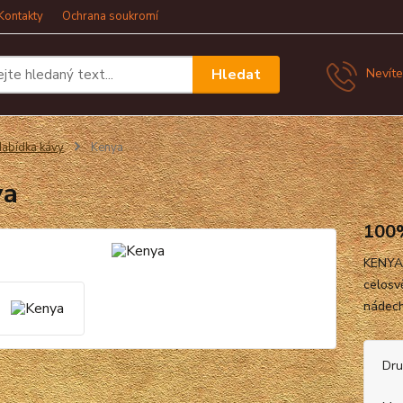
Kontakty
Ochrana soukromí
Hledat
Nevíte
abídka kávy
Kenya
ya
100
KENYA
celosv
nádech
Dr