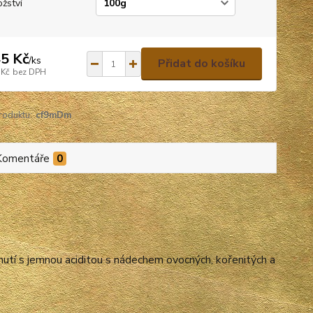
žství
5 Kč
/
ks
Přidat do košíku
 Kč
bez DPH
roduktu:
cf9mDm
Komentáře
0
í s jemnou aciditou s nádechem ovocných, kořenitých a