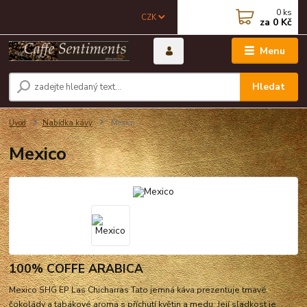
0
ks
CZK
za
0 Kč
Menu
Hledat
Úvod
Nabídka kávy
Mexico
Mexico
100% COFFE ARABICA
Mexico SHG EP Las Chicharras Tato jemná káva prezentuje tmavé
čokolády a tabákové aroma s příchutí květin a medu. Její sladkost je