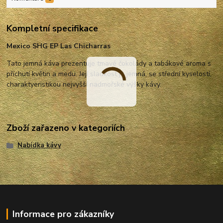
Kompletní specifikace
Mexico SHG EP Las Chicharras
Tato jemná káva prezentuje tmavé čokolády a tabákové aroma s
příchutí květin a medu. Její sladkost je jemná, se střední kyselostí,
charaktyeristikou nejvyšší nadmořské výšky kávy.
Zboží zařazeno v kategoriích
Nabídka kávy
Informace pro zákazníky