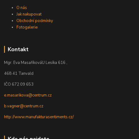
O nás
Jak nakupovat
Obchodní podmínky
Fotogalerie
Kontakt
Mgr. Eva Masaříková
U Lesíka 616 ,
468 41 Tanvald
IČO 672 09 653
e.masarikova@centrum.cz
b.vagner@centrum.cz
http://www.manufakturasentiments.cz/
Kde nás najdete