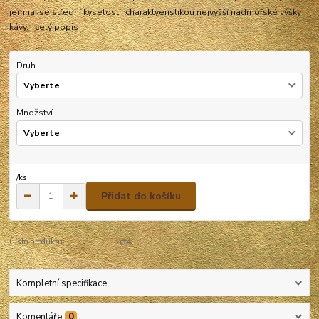
jemná, se střední kyselostí, charaktyeristikou nejvyšší nadmořské výšky
kávy.
celý popis
Druh
Množství
/
ks
Přidat do košíku
Číslo produktu:
cf4
Kompletní specifikace
Komentáře
0