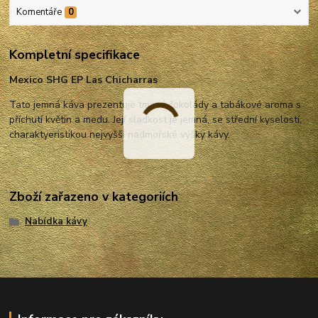
Komentáře
0
Kompletní specifikace
Mexico SHG EP Las Chicharras
Tato jemná káva prezentuje tmavé čokolády a tabákové aroma s
příchutí květin a medu. Její sladkost je jemná, se střední kyselostí,
charaktyeristikou nejvyšší nadmořské výšky kávy.
Zboží zařazeno v kategoriích
Nabídka kávy