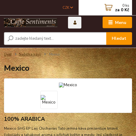
0
ks
CZK
za
0 Kč
Menu
Hledat
Úvod
Nabídka kávy
Mexico
Mexico
100% ARABICA
Mexico SHG EP Las Chicharras Tato jemná káva prezentuje tmavé
čokolády a tabákové aroma s příchutí květin a medu. Její sladkost je