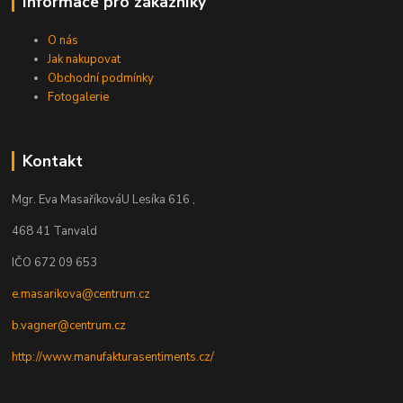
Informace pro zákazníky
O nás
Jak nakupovat
Obchodní podmínky
Fotogalerie
Kontakt
Mgr. Eva Masaříková
U Lesíka 616 ,
468 41 Tanvald
IČO 672 09 653
e.masarikova@centrum.cz
b.vagner@centrum.cz
http://www.manufakturasentiments.cz/