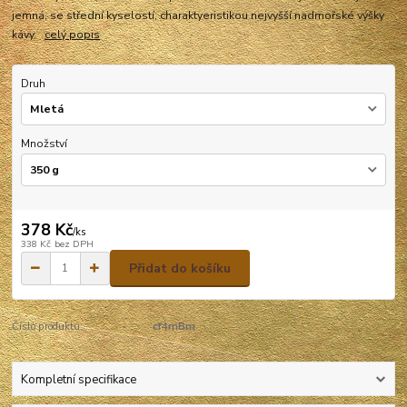
jemná, se střední kyselostí, charaktyeristikou nejvyšší nadmořské výšky
kávy.
celý popis
Druh
Množství
378 Kč
/
ks
338 Kč
bez DPH
Přidat do košíku
Číslo produktu:
cf4mBm
Kompletní specifikace