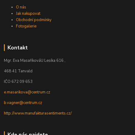
O nás
Jak nakupovat
Obchodní podmínky
Fotogalerie
Kontakt
Mgr. Eva Masaříková
U Lesíka 616 ,
468 41 Tanvald
IČO 672 09 653
e.masarikova@centrum.cz
b.vagner@centrum.cz
http://www.manufakturasentiments.cz/
Kde nás najdete