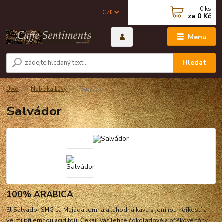
0
ks
CZK
za
0 Kč
Menu
Hledat
Úvod
Nabídka kávy
Salvádor
Salvádor
100% ARABICA
El Salvádor SHG La Majada Jemná a lahodná káva s jemnou hořkostí a
velmi příjemnou aciditou. Čekají Vás lehce čokoládové a oříškové tóny.