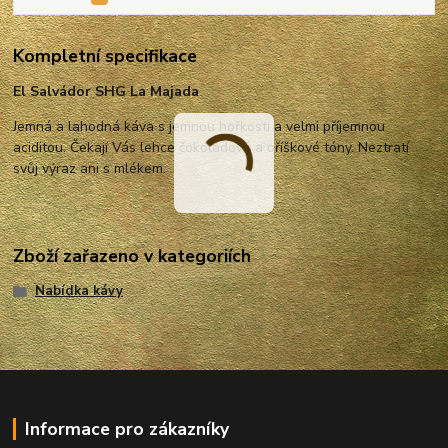
Kompletní specifikace
El Salvádor SHG La Majada
Jemná a lahodná káva s jemnou hořkostí a velmi příjemnou
aciditou. Čekají Vás lehce čokoládové a oříškové tóny. Neztratí
svůj výraz ani s mlékem.
Zboží zařazeno v kategoriích
Nabídka kávy
Informace pro zákazníky