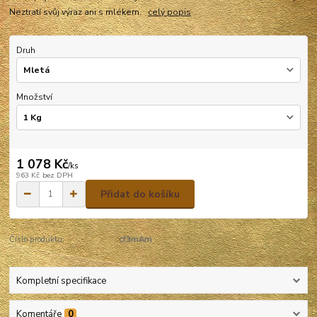
Neztratí svůj výraz ani s mlékem.
celý popis
Druh
Množství
1 078 Kč
/
ks
963 Kč
bez DPH
Přidat do košíku
Číslo produktu:
cf3mAm
Kompletní specifikace
Komentáře
0