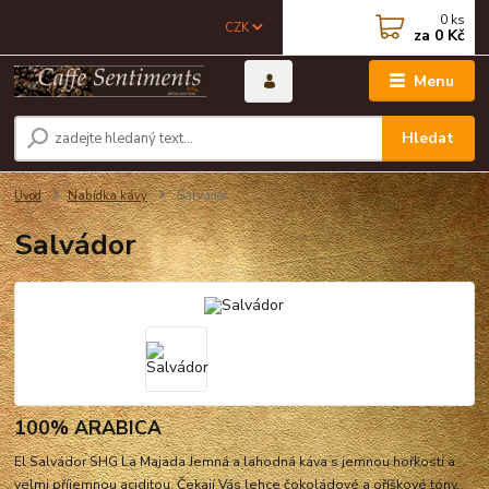
0
ks
CZK
za
0 Kč
Menu
Hledat
Úvod
Nabídka kávy
Salvádor
Salvádor
100% ARABICA
El Salvádor SHG La Majada Jemná a lahodná káva s jemnou hořkostí a
velmi příjemnou aciditou. Čekají Vás lehce čokoládové a oříškové tóny.