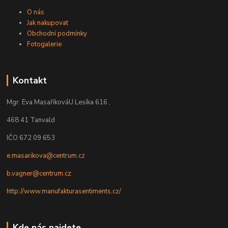
O nás
Jak nakupovat
Obchodní podmínky
Fotogalerie
Kontakt
Mgr. Eva Masaříková
U Lesíka 616 ,
468 41 Tanvald
IČO 672 09 653
e.masarikova@centrum.cz
b.vagner@centrum.cz
http://www.manufakturasentiments.cz/
Kde nás najdete