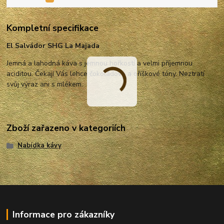
Kompletní specifikace
El Salvádor SHG La Majada
Jemná a lahodná káva s jemnou hořkostí a velmi příjemnou
aciditou. Čekají Vás lehce čokoládové a oříškové tóny. Neztratí
svůj výraz ani s mlékem.
Zboží zařazeno v kategoriích
Nabídka kávy
Informace pro zákazníky