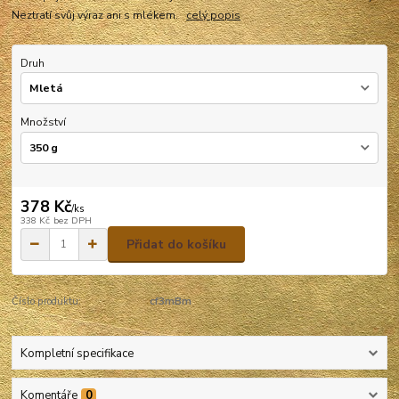
Neztratí svůj výraz ani s mlékem.
celý popis
Druh
Množství
378 Kč
/
ks
338 Kč
bez DPH
Přidat do košíku
Číslo produktu:
cf3mBm
Kompletní specifikace
Komentáře
0