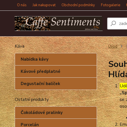
O nás
Jak nakupovat
Obchodní podmínky
Fotogalerie
Káva
Úvod
S
Nabídka kávy
Souh
Kávové předplatné
Hlíd
Degustační balíček
Udě
„Sp
Ostatní produkty
se 
oso
Čokoládové pralinky
Ema
Porcelán