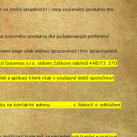
mile se změní skladovost / cena zvoleného produktu dle
cena zvoleného produktu dle požadovaných preferencí
obní údaje však mohou zpracovávat i tito zpracovatelé:
í Golemos s.r.o., sídlem Zátkovo nábřeží 448/73, 370
eb a aplikací, které však v současné době společnost
lu na kontaktní adresu ..……………. s žádostí o odhlášení,
to zpětvzetí bude mít za následek
odstranění e-mailové