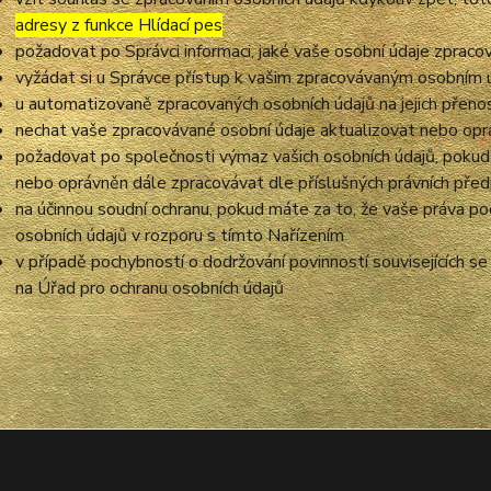
adresy z funkce Hlídací pes
požadovat po Správci informaci, jaké vaše osobní údaje zpraco
vyžádat si u Správce přístup k vašim zpracovávaným osobním ú
u automatizovaně zpracovaných osobních údajů na jejich přeno
nechat vaše zpracovávané osobní údaje aktualizovat nebo opra
požadovat po společnosti výmaz vašich osobních údajů, pokud 
nebo oprávněn dále zpracovávat dle příslušných právních před
na účinnou soudní ochranu, pokud máte za to, že vaše práva po
osobních údajů v rozporu s tímto Nařízením
v případě pochybností o dodržování povinností souvisejících s
na Úřad pro ochranu osobních údajů