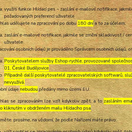
využití funkce Hlídací pes – zaslání e-mailové notifikace, jak
požadovaných preferencí uživatele
hlas udělujete na zpracování po dobu
180 dní
a to za účelem:
zaslání e-mailové notifikace, jakmile se změní skladovost / 
uživatele.
acování osobních údajů je prováděno Správcem osobních údajů, os
Poskytovatelem služby Eshop-rychle, provozované společnost
01, České Budějovice
Případně další poskytovatelé zpracovatelských softwarů, služ
nevyužívá.
bní údaje
nebudou
předány mimo území EU.
hlas se zpracováním lze vzít kdykoliv zpět, a to
zasláním emai
o kliknutím v obdrženém mailu Hlídacího psa
.
měte, prosíme, na vědomí, že podle Nařízení máte právo:
vzít souhlas se zpracováním osobních údajů kdykoliv zpět, to