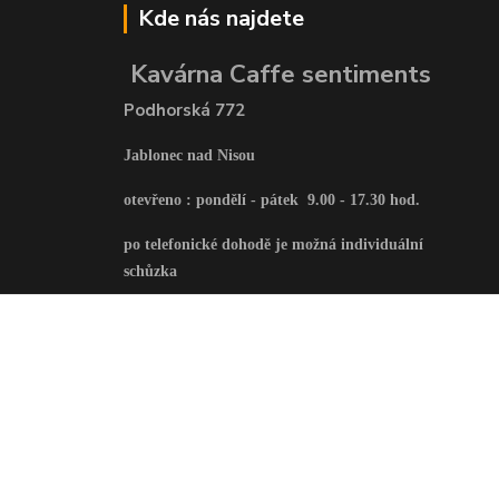
Kde nás najdete
Kavárna Caffe sentiments
Podhorská 772
Jablonec nad Nisou
otevřeno : pondělí - pátek 9.00 - 17.30 hod.
po telefonické dohodě je možná individuální
schůzka
Vytvořeno na
Eshop-rychle.cz