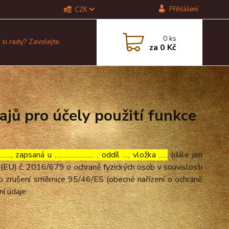
Přihlášení
CZK
0
ks
 si rady? Zavolejte.
za
0 Kč
jů pro účely použití funkce
…., zapsaná u ………………… , oddíl …, vložka …..
(dále jen
(EU) č. 2016/679 o ochraně fyzických osob v souvislosti
o zrušení směrnice 95/46/ES (obecné nařízení o ochraně
ní údaje: