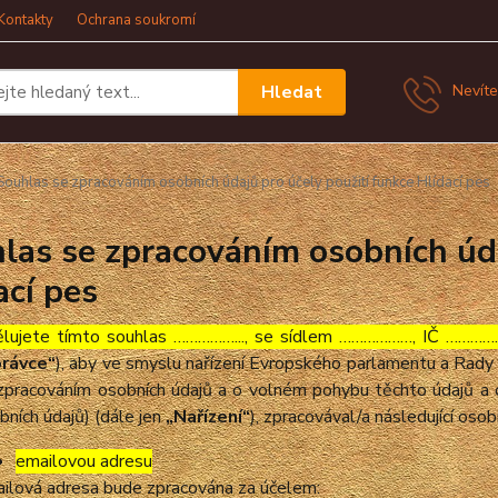
Kontakty
Ochrana soukromí
Hledat
Nevíte
ouhlas se zpracováním osobních údajů pro účely použití funkce Hlídací pes
las se zpracováním osobních úda
ací pes
lujete tímto souhlas ……………..., se sídlem ………………, IČ ……………
rávce“
), aby ve smyslu nařízení Evropského parlamentu a Rady 
zpracováním osobních údajů a o volném pohybu těchto údajů a 
bních údajů) (dále jen
„Nařízení“
), zpracovával/a následující osob
emailovou adresu
ilová adresa bude zpracována za účelem: