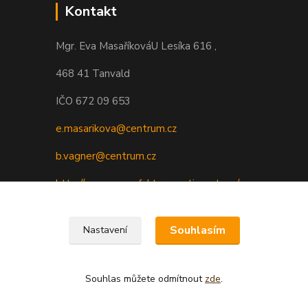
Kontakt
Mgr. Eva Masaříková
U Lesíka 616 ,
468 41 Tanvald
IČO 672 09 653
e.masarikova@centrum.cz
b.vagner@centrum.cz
http://www.manufakturasentiments.cz/
Souhlasím
Nastavení
Souhlas můžete odmítnout
zde
.