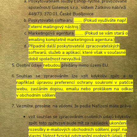
Poskytovatelem služby Eshop-rychle, provozované
společností Golemos s.r.o., sídlem Zátkovo nábřeží
448/73, 370 01, České Budějovice
Poskytovatel softwaru
……… (Pokud využíváte např.
Externí mailingový nástroj.)
Marketingová agentura
……… (Pokud se vám stará o
emailing kompletně marketingová agentura.)
Případně další poskytovatelé zpracovatelských
softwarů, služeb a aplikací, které však v současné
době společnost nevyužívá.
Osobní údaje
nebudou
předány mimo území EU.
Souhlas se zpracováním lze vzít kdykoliv zpět, a to
například úpravou preferencí ochrany soukromí v patičce
webu, zasláním dopisu, emailu nebo proklikem na odkaz
v obchodním sdělení
.
Vezměte, prosíme, na vědomí, že podle Nařízení máte právo:
vzít souhlas se zpracováním osobních údajů kdykoliv
zpět, toto zpětvzetí bude mít za následek
ukončení
rozesílky e-mailových obchodních sdělení, popř. na
vlastní žádost fyzické odstranění osobních údajů z