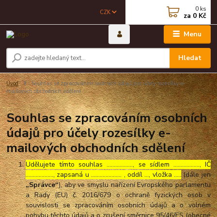
0
ks
CZK
za
0 Kč
Menu
Hledat
Úvod
Souhlas se zpracováním osobních údajů pro účely rozesílky e-
mailových obchodních sdělení
Souhlas se zpracováním osobních
údajů pro účely rozesílky e-
mailových obchodních sdělení
Udělujete tímto souhlas ……………..., se sídlem ………………, IČ
………………., zapsaná u ………………… , oddíl …, vložka …..
(dále jen
„Správce“
), aby ve smyslu nařízení Evropského parlamentu
a Rady (EU) č. 2016/679 o ochraně fyzických osob v
souvislosti se zpracováním osobních údajů a o volném
pohybu těchto údajů a o zrušení směrnice 95/46/ES (obecné