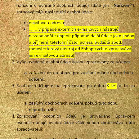
nařízení o ochraně osobních údajů) (dále jen
„Nařízení“
),
zpracovával/a následující osobní údaje:
emailovou adresu
……… v případě externích e-mailových nástrojů
nezapomeňte doplnit případné další údaje jako jméno
a příjmení; telefonní číslo; adresu bydliště apod.
(newsletterový nástroj od Eshop-rychle zpracovává
jen e-mailovou adresu)
Výše uvedené osobní údaje budou zpracovány za účelem:
zařazení do databáze pro zasílání online obchodních
sdělení.
Souhlas udělujete na zpracování po dobu
3 let
a to za
účelem:
zasílání obchodních sdělení, pokud tuto dobu
neprodloužíte
Zpracování osobních údajů je prováděno Správcem
osobních údajů, osobní údaje však mohou zpracovávat i tito
zpracovatelé: