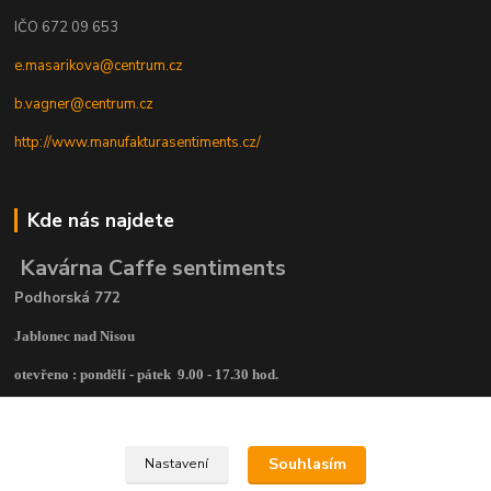
IČO 672 09 653
e.masarikova@centrum.cz
b.vagner@centrum.cz
http://www.manufakturasentiments.cz/
Kde nás najdete
Kavárna Caffe sentiments
Podhorská 772
Jablonec nad Nisou
otevřeno : pondělí - pátek 9.00 - 17.30 hod.
po telefonické dohodě je možná individuální schůzka
Souhlasím
Nastavení