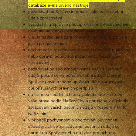
databáze e-mailového nástroje
požadovat po Správci informaci, jaké vaše osobní
údaje zpracovává
vyžádat si u Správce přístup k vašim zpracovávaným
osobním údajům a požadovat jejich kopii
u automatizovaně zpracovaných osobních údajů na
jejich přenositelnost
nechat vaše zpracovávané osobní údaje aktualizovat
nebo opravit, popřípadě požadovat omezení jejich
zpracování
požadovat po společnosti výmaz vašich osobních
údajů, pokud se nejedná o osobní údaje, které je
Správce povinen nebo oprávněn dále zpracovávat
dle příslušných právních předpisů
na účinnou soudní ochranu, pokud máte za to, že
vaše práva podle Nařízení byla porušena v důsledku
zpracování vašich osobních údajů v rozporu s tímto
Nařízením
v případě pochybností o dodržování povinností
souvisejících se zpracováním osobních údajů se
obrátit na Správce nebo na Úřad pro ochranu