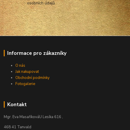
osobních údajů
Informace pro zákazníky
O nás
Jak nakupovat
Obchodní podmínky
Fotogalerie
Kontakt
Mgr. Eva Masaříková
U Lesíka 616 ,
468 41 Tanvald